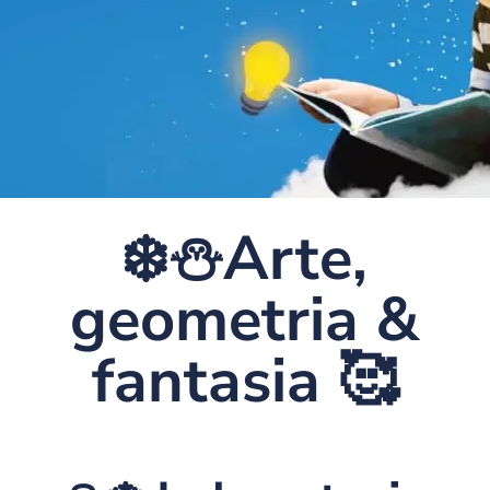
❄️⛄️Arte,
geometria &
fantasia 🥰