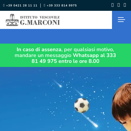
Salta
+39 0421 28 11 11
+39 333 814 9975
al
contenuto
In caso di assenza
, per qualsiasi motivo,
mandare un messaggio
Whatsapp al 333
81 49 975
entro le ore 8.00