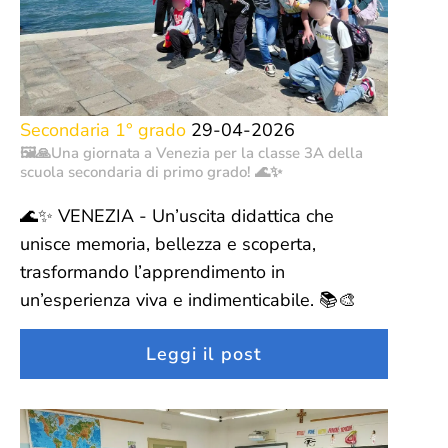
Secondaria 1° grado
29-04-2026
🖼️🙏Una giornata a Venezia per la classe 3A della
scuola secondaria di primo grado! 🌊✨
🌊✨ VENEZIA - Un’uscita didattica che
unisce memoria, bellezza e scoperta,
trasformando l’apprendimento in
un’esperienza viva e indimenticabile. 📚🎨
Leggi il post