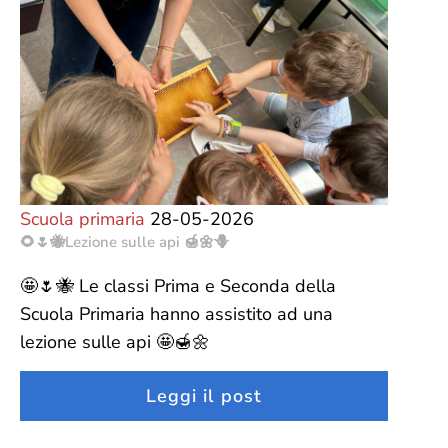
Scuola primaria
28-05-2026
🌻🌷🐝Lezione sulle api 🍯🌼🪻
🤩🌷🐝 Le classi Prima e Seconda della
Scuola Primaria hanno assistito ad una
lezione sulle api 🤩🍯🌼
Leggi il post