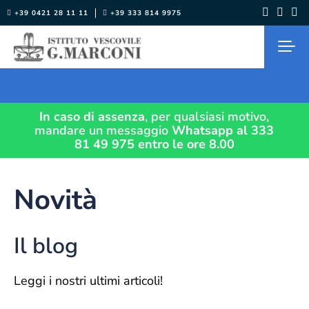
Salta
+39 0421 28 11 11
+39 333 814 9975
al
contenuto
In caso di assenza
, per qualsiasi motivo,
mandare un messaggio
Whatsapp al 333
81 49 975
entro le ore 8.00
Novità
Il blog
Leggi i nostri ultimi articoli!