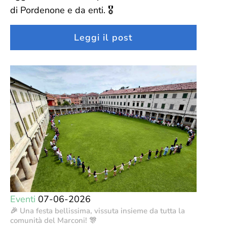
di Pordenone e da enti. 🎖️
Leggi il post
Eventi
07-06-2026
🎉 Una festa bellissima, vissuta insieme da tutta la
comunità del Marconi! 🎊