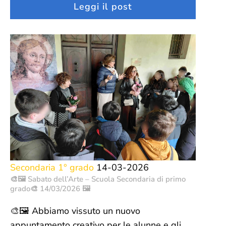
Leggi il post
Secondaria 1° grado
14-03-2026
🎨🖼️ Sabato dell’Arte – Scuola Secondaria di primo
grado🎨 14/03/2026 🖼️
🎨🖼️ Abbiamo vissuto un nuovo
appuntamento creativo per le alunne e gli