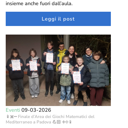
insieme anche fuori dall’aula.
Leggi il post
Eventi
09-03-2026
📱✖️➖ Finale d’Area dei Giochi Matematici del
Mediterraneo a Padova 💪🏻 ➕➗📱