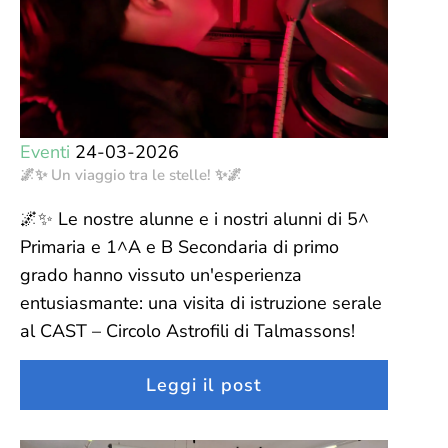
Eventi
24-03-2026
🌌✨ Un viaggio tra le stelle! ✨🌌
🌌✨ Le nostre alunne e i nostri alunni di 5^
Primaria e 1^A e B Secondaria di primo
grado hanno vissuto un'esperienza
entusiasmante: una visita di istruzione serale
al CAST – Circolo Astrofili di Talmassons!
Leggi il post