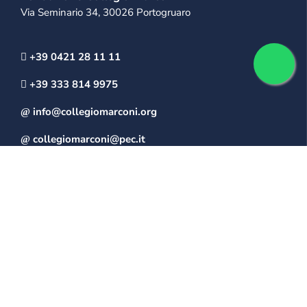
Via Seminario 34, 30026 Portogruaro
+39 0421 28 11 11
+39 333 814 9975
info@collegiomarconi.org
collegiomarconi@pec.it
IL MARCONI
Mission
Storia della scuola
La struttura del “Collegio Marconi”
LA SCUOLA