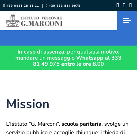
Salta
+39 0421 28 11 11
+39 333 814 9975
al
contenuto
In caso di assenza
, per qualsiasi motivo,
mandare un messaggio
Whatsapp al 333
81 49 975
entro le ore 8.00
Mission
L’Istituto “G. Marconi”,
scuola paritaria
, svolge un
servizio pubblico e accoglie chiunque richieda di