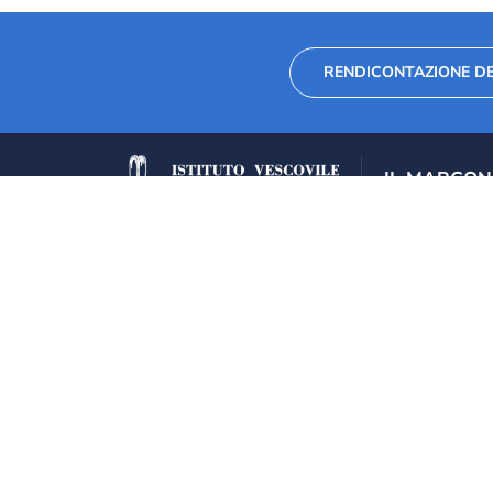
RENDICONTAZIONE DE
IL MARCON
Mission
Storia della sc
Fondazione Collegio
Marconi
La struttura de
Marconi”
Via Seminario 34, 30026
Portogruaro
+39 0421 28 11 11
+39 333 814 9975