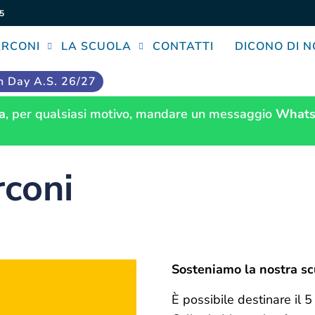
5
ARCONI
LA SCUOLA
CONTATTI
DICONO DI N
 Day A.S. 26/27
a
, per qualsiasi motivo, mandare un messaggio
Whats
rconi
Sosteniamo la nostra scu
È possibile destinare il 5