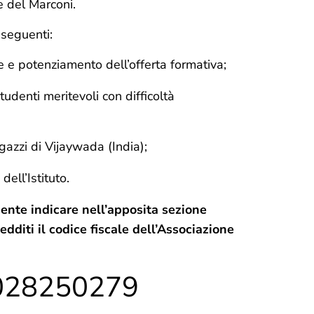
e del Marconi.
 seguenti:
e e potenziamento dell’offerta formativa;
udenti meritevoli con difficoltà
azzi di Vijaywada (India);
 dell’Istituto.
ciente indicare nell’apposita sezione
edditi il codice fiscale dell’Associazione
028250279