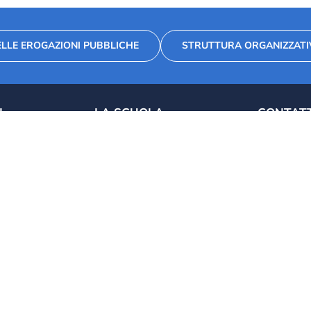
LLE EROGAZIONI PUBBLICHE
STRUTTURA ORGANIZZATI
I
LA SCUOLA
CONTATT
Segreteria
0421 28 1
uola
Ambienti scolastici
info@colleg
l “Collegio
Aspetti economici
Scuola Primaria
Scuola Secondaria di primo
grado