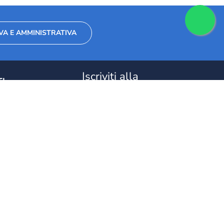
VA E AMMINISTRATIVA
Iscriviti alla
I
newsletter per
1 11
ricevere notizie e
iniziative!
iomarconi.org