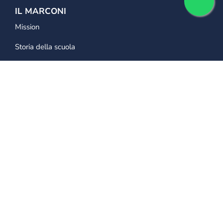
IL MARCONI
Mission
Storia della scuola
La struttura del “Collegio Marconi”
LA SCUOLA
Segreteria
Ambienti scolastici
Aspetti economici
Scuola Primaria
Scuola Secondaria di primo grado
CONTATTI