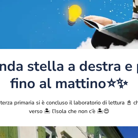
da stella a destra e p
fino al mattino⭐️✨
terza primaria si è concluso il laboratorio di lettura 📓 c
verso 🏝 l’Isola che non c’è 🏝😍