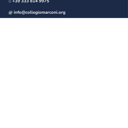
+39 333 814 9975
info@collegiomarconi.org
collegiomarconi@pec.it
IL MARCONI
Mission
Storia della scuola
La struttura del “Collegio Marconi”
LA SCUOLA
Segreteria
Ambienti scolastici
Aspetti economici