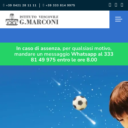
Salta
+39 0421 28 11 11
+39 333 814 9975
al
contenuto
In caso di assenza
, per qualsiasi motivo,
mandare un messaggio
Whatsapp al 333
81 49 975
entro le ore 8.00