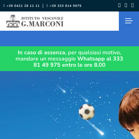
Salta
+39 0421 28 11 11
+39 333 814 9975
al
contenuto
In caso di assenza
, per qualsiasi motivo,
mandare un messaggio
Whatsapp al 333
81 49 975
entro le ore 8.00