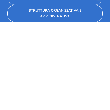
STRUTTURA ORGANIZZATIVA E
AMMINISTRATIVA
Fondazione Collegio Marconi
Via Seminario 34, 30026 Portogruaro
+39 0421 28 11 11
+39 333 814 9975
info@collegiomarconi.org