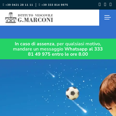
Salta
+39 0421 28 11 11
+39 333 814 9975
al
contenuto
In caso di assenza
, per qualsiasi motivo,
mandare un messaggio
Whatsapp al 333
81 49 975
entro le ore 8.00