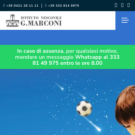
Salta
+39 0421 28 11 11
+39 333 814 9975
al
contenuto
In caso di assenza
, per qualsiasi motivo,
mandare un messaggio
Whatsapp al 333
81 49 975
entro le ore 8.00