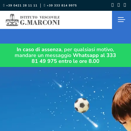
Salta
+39 0421 28 11 11
+39 333 814 9975
al
contenuto
In caso di assenza
, per qualsiasi motivo,
mandare un messaggio
Whatsapp al 333
81 49 975
entro le ore 8.00