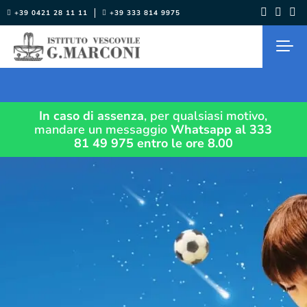
Salta
+39 0421 28 11 11
+39 333 814 9975
al
contenuto
In caso di assenza
, per qualsiasi motivo,
mandare un messaggio
Whatsapp al 333
81 49 975
entro le ore 8.00