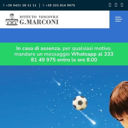
Salta
+39 0421 28 11 11
+39 333 814 9975
al
contenuto
In caso di assenza
, per qualsiasi motivo,
mandare un messaggio
Whatsapp al 333
81 49 975
entro le ore 8.00