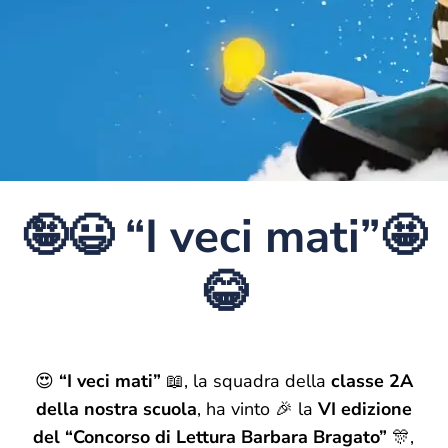
🤪😃 “I veci mati”🤩
😂
😍
“I veci mati”
📖, la squadra della
classe 2A
della nostra scuola
, ha vinto 🎉 la
VI edizione
del “Concorso di Lettura Barbara Bragato”
🎊,