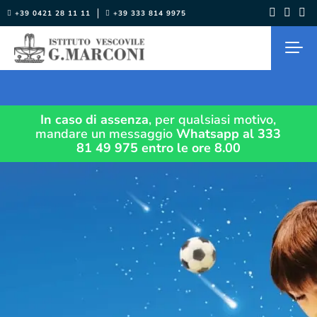
Salta
+39 0421 28 11 11
+39 333 814 9975
al
contenuto
In caso di assenza
, per qualsiasi motivo,
mandare un messaggio
Whatsapp al 333
81 49 975
entro le ore 8.00