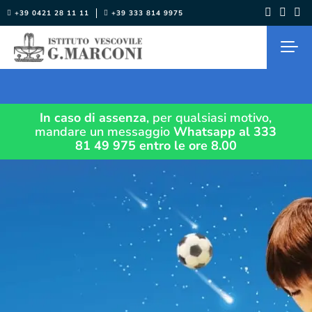
Salta
+39 0421 28 11 11
+39 333 814 9975
al
contenuto
In caso di assenza
, per qualsiasi motivo,
mandare un messaggio
Whatsapp al 333
81 49 975
entro le ore 8.00