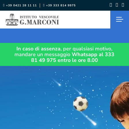
Salta
+39 0421 28 11 11
+39 333 814 9975
al
contenuto
In caso di assenza
, per qualsiasi motivo,
mandare un messaggio
Whatsapp al 333
81 49 975
entro le ore 8.00