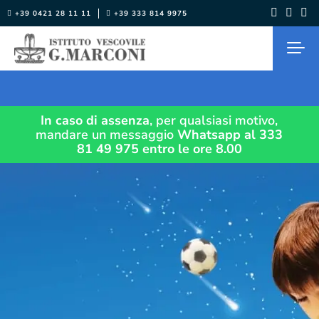
Salta
+39 0421 28 11 11
+39 333 814 9975
al
contenuto
In caso di assenza
, per qualsiasi motivo,
mandare un messaggio
Whatsapp al 333
81 49 975
entro le ore 8.00