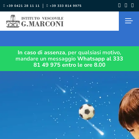
Salta
+39 0421 28 11 11
+39 333 814 9975
al
contenuto
In caso di assenza
, per qualsiasi motivo,
mandare un messaggio
Whatsapp al 333
81 49 975
entro le ore 8.00