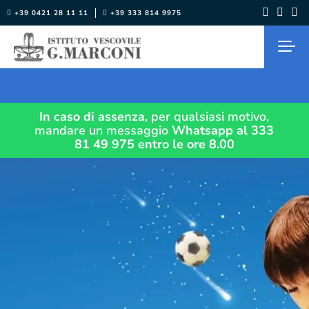
Salta
+39 0421 28 11 11
+39 333 814 9975
al
contenuto
In caso di assenza
, per qualsiasi motivo,
mandare un messaggio
Whatsapp al 333
81 49 975
entro le ore 8.00