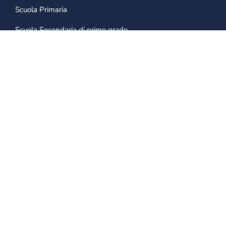
Scuola Primaria
Scuola Secondaria di primo grado
CONTATTI
0421 28 11 11
info@collegiomarconi.org
Iscriviti alla newsletter per ricevere
notizie e iniziative!