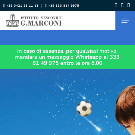
Salta
+39 0421 28 11 11
+39 333 814 9975
al
contenuto
In caso di assenza
, per qualsiasi motivo,
mandare un messaggio
Whatsapp al 333
81 49 975
entro le ore 8.00