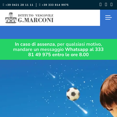
Salta
+39 0421 28 11 11
+39 333 814 9975
al
contenuto
In caso di assenza
, per qualsiasi motivo,
mandare un messaggio
Whatsapp al 333
81 49 975
entro le ore 8.00