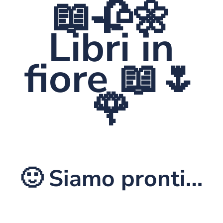
📖🥀🌼
Libri in
fiore 📖🌷
🌹
🙂 Siamo pronti…