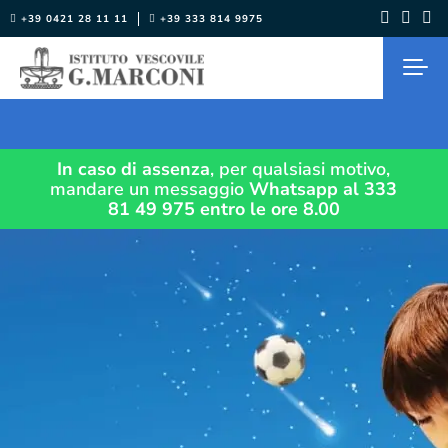
Salta
+39 0421 28 11 11
+39 333 814 9975
al
contenuto
In caso di assenza
, per qualsiasi motivo,
mandare un messaggio
Whatsapp al 333
81 49 975
entro le ore 8.00