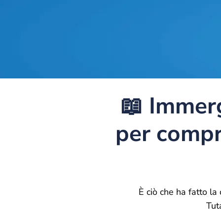
📖 Immerge
per compr
È ciò che ha fatto l
Tut