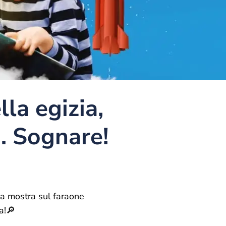
lla egizia,
… Sognare!
la mostra sul faraone
a!🔎