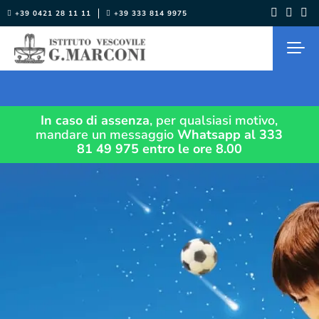
Salta
+39 0421 28 11 11
+39 333 814 9975
al
contenuto
In caso di assenza
, per qualsiasi motivo,
mandare un messaggio
Whatsapp al 333
81 49 975
entro le ore 8.00