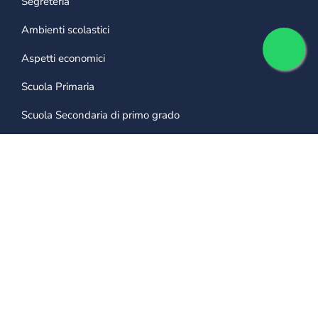
Segreteria
Ambienti scolastici
Aspetti economici
Scuola Primaria
Scuola Secondaria di primo grado
CONTATTI
0421 28 11 11
info@collegiomarconi.org
Iscriviti alla newsletter per ricevere
notizie e iniziative!