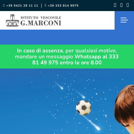
Salta
+39 0421 28 11 11
+39 333 814 9975
al
contenuto
In caso di assenza
, per qualsiasi motivo,
mandare un messaggio
Whatsapp al 333
81 49 975
entro le ore 8.00