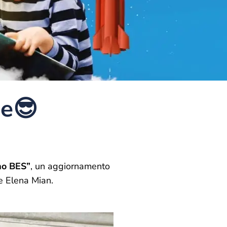
ne😎
mo BES”
, un aggiornamento
e Elena Mian.