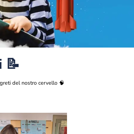
i 📝
greti del nostro cervello 🧠