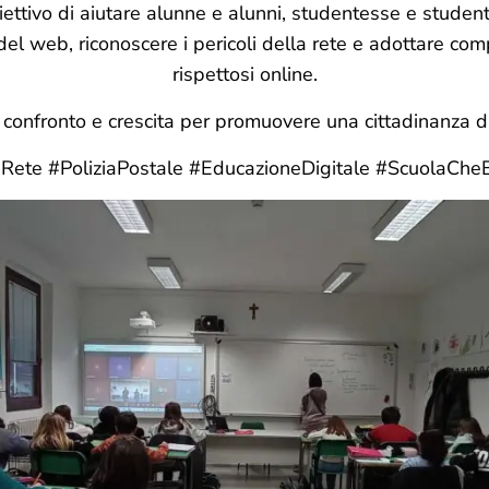
iettivo di aiutare alunne e alunni, studentesse e studen
el web, riconoscere i pericoli della rete e adottare co
rispettosi online.
confronto e crescita per promuovere una cittadinanza dig
aRete #PoliziaPostale #EducazioneDigitale #ScuolaCheE