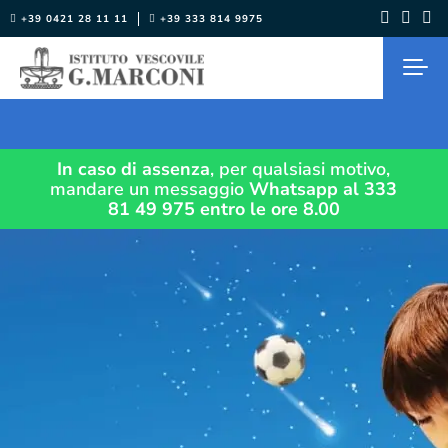
Salta
+39 0421 28 11 11
+39 333 814 9975
al
contenuto
In caso di assenza
, per qualsiasi motivo,
mandare un messaggio
Whatsapp al 333
81 49 975
entro le ore 8.00