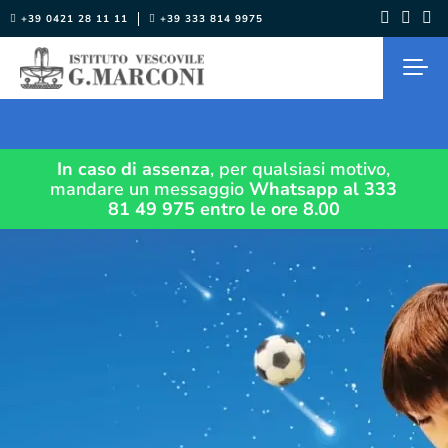
Salta
+39 0421 28 11 11
+39 333 814 9975
al
contenuto
In caso di assenza
, per qualsiasi motivo,
mandare un messaggio
Whatsapp al 333
81 49 975
entro le ore 8.00