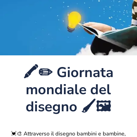
🖍️✏️ Giornata
mondiale del
disegno 🖌️🖼️
💓🎨 Attraverso il disegno bambini e bambine,