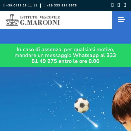
Salta
+39 0421 28 11 11
+39 333 814 9975
al
contenuto
In caso di assenza
, per qualsiasi motivo,
mandare un messaggio
Whatsapp al 333
81 49 975
entro le ore 8.00