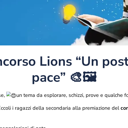
oncorso Lions “Un post
pace” 🎨🖼️
se,
un tema da esplorare, schizzi, prove e qualche f
 Eccoli i ragazzi della secondaria alla premiazione del
co