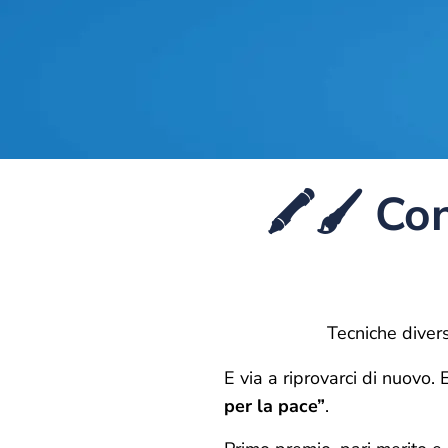
🖍️🖌️ C
Tecniche diver
E via a riprovarci di nuovo.
per la pace”
.