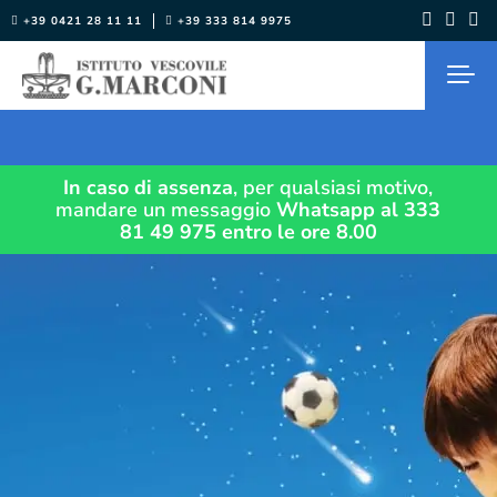
Salta
+39 0421 28 11 11
+39 333 814 9975
al
contenuto
In caso di assenza
, per qualsiasi motivo,
mandare un messaggio
Whatsapp al 333
81 49 975
entro le ore 8.00