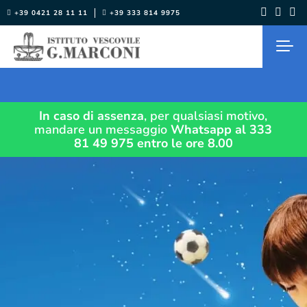
Salta
+39 0421 28 11 11
+39 333 814 9975
al
contenuto
In caso di assenza
, per qualsiasi motivo,
mandare un messaggio
Whatsapp al 333
81 49 975
entro le ore 8.00