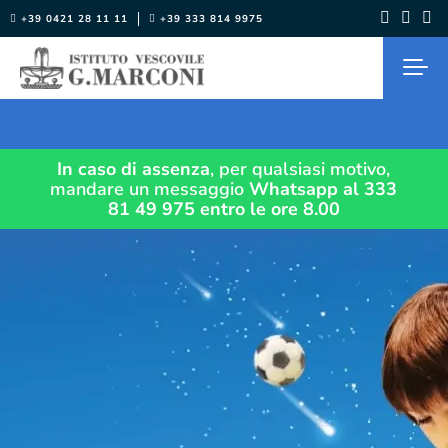
Salta
+39 0421 28 11 11
+39 333 814 9975
al
contenuto
In caso di assenza
, per qualsiasi motivo,
mandare un messaggio
Whatsapp al 333
81 49 975
entro le ore 8.00