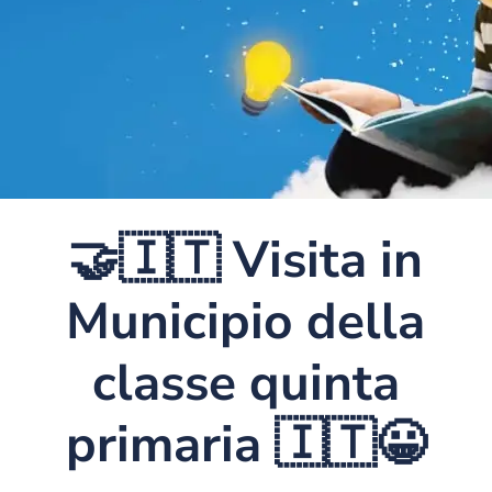
🤝🇮🇹 Visita in
Municipio della
classe quinta
primaria 🇮🇹😀