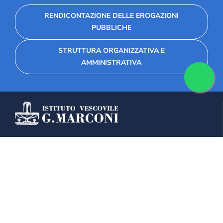
RENDICONTAZIONE DELLE EROGAZIONI
PUBBLICHE
STRUTTURA ORGANIZZATIVA E
AMMINISTRATIVA
Fondazione Collegio Marconi
Via Seminario 34, 30026 Portogruaro
+39 0421 28 11 11
+39 333 814 9975