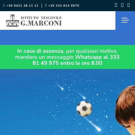
Salta
+39 0421 28 11 11
+39 333 814 9975
al
contenuto
In caso di assenza
, per qualsiasi motivo,
mandare un messaggio
Whatsapp al 333
81 49 975
entro le ore 8.00