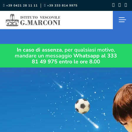
Salta
+39 0421 28 11 11
+39 333 814 9975
al
contenuto
In caso di assenza
, per qualsiasi motivo,
mandare un messaggio
Whatsapp al 333
81 49 975
entro le ore 8.00