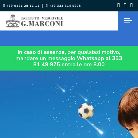
Salta
+39 0421 28 11 11
+39 333 814 9975
al
contenuto
In caso di assenza
, per qualsiasi motivo,
mandare un messaggio
Whatsapp al 333
81 49 975
entro le ore 8.00