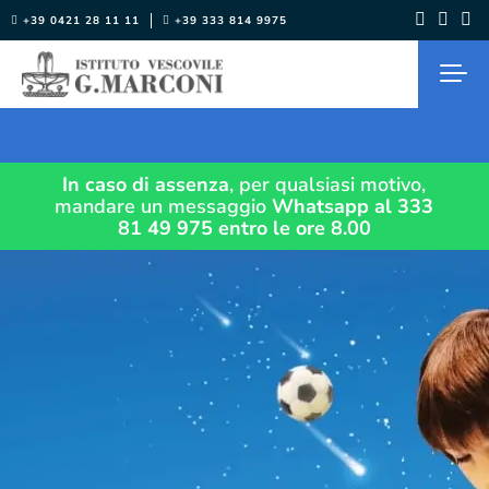
Salta
+39 0421 28 11 11
+39 333 814 9975
al
contenuto
In caso di assenza
, per qualsiasi motivo,
mandare un messaggio
Whatsapp al 333
81 49 975
entro le ore 8.00