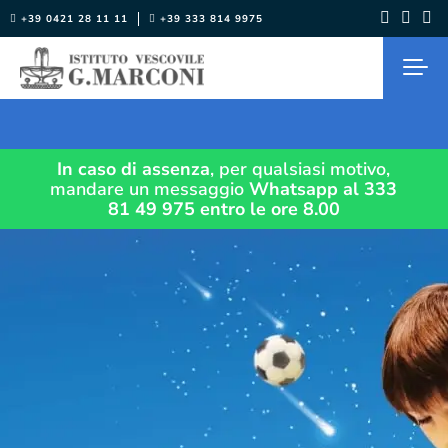
Salta
+39 0421 28 11 11
+39 333 814 9975
al
contenuto
In caso di assenza
, per qualsiasi motivo,
mandare un messaggio
Whatsapp al 333
81 49 975
entro le ore 8.00