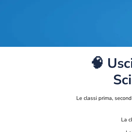
🧠 Usc
Sci
Le classi prima, seconda
La c