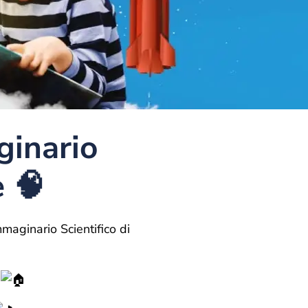
ginario
e 🧠
mmaginario Scientifico di
”