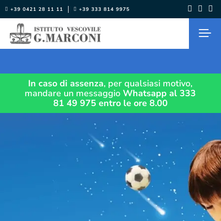
Salta
+39 0421 28 11 11
+39 333 814 9975
al
contenuto
In caso di assenza
, per qualsiasi motivo,
mandare un messaggio
Whatsapp al 333
81 49 975
entro le ore 8.00