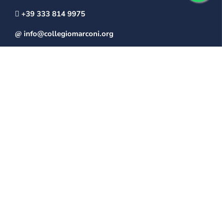
+39 333 814 9975
info@collegiomarconi.org
collegiomarconi@pec.it
IL MARCONI
Mission
Storia della scuola
La struttura del “Collegio Marconi”
LA SCUOLA
Segreteria
Ambienti scolastici