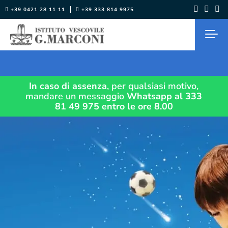
Salta
+39 0421 28 11 11
+39 333 814 9975
al
contenuto
In caso di assenza
, per qualsiasi motivo,
mandare un messaggio
Whatsapp al 333
81 49 975
entro le ore 8.00