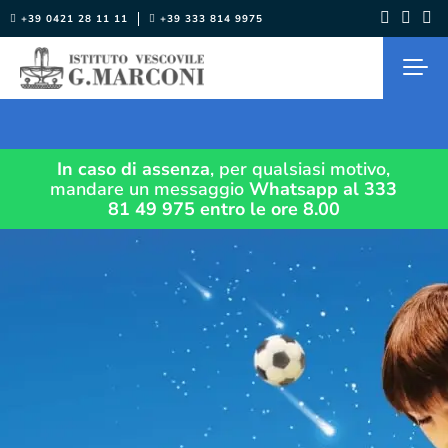
Salta
+39 0421 28 11 11
+39 333 814 9975
al
contenuto
In caso di assenza
, per qualsiasi motivo,
mandare un messaggio
Whatsapp al 333
81 49 975
entro le ore 8.00