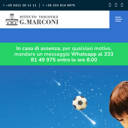
Salta
+39 0421 28 11 11
+39 333 814 9975
al
contenuto
In caso di assenza
, per qualsiasi motivo,
mandare un messaggio
Whatsapp al 333
81 49 975
entro le ore 8.00