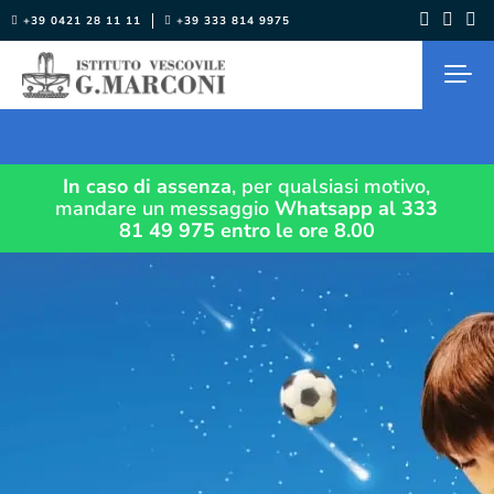
Salta
+39 0421 28 11 11
+39 333 814 9975
al
contenuto
In caso di assenza
, per qualsiasi motivo,
mandare un messaggio
Whatsapp al 333
81 49 975
entro le ore 8.00