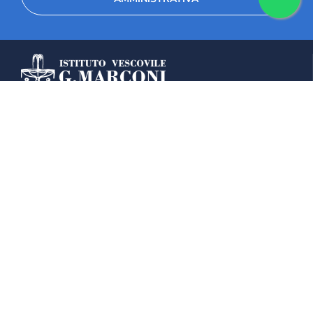
Fondazione Collegio Marconi
Via Seminario 34, 30026 Portogruaro
+39 0421 28 11 11
+39 333 814 9975
info@collegiomarconi.org
collegiomarconi@pec.it