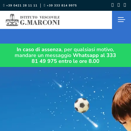
Salta
+39 0421 28 11 11
+39 333 814 9975
al
contenuto
In caso di assenza
, per qualsiasi motivo,
mandare un messaggio
Whatsapp al 333
81 49 975
entro le ore 8.00