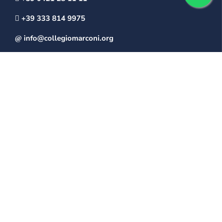
+39 333 814 9975
info@collegiomarconi.org
collegiomarconi@pec.it
IL MARCONI
Mission
Storia della scuola
La struttura del “Collegio Marconi”
LA SCUOLA
Segreteria
Ambienti scolastici