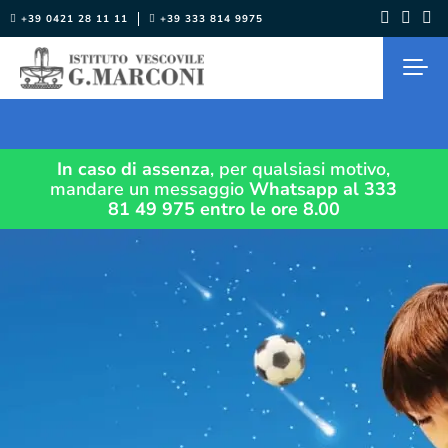
Salta
+39 0421 28 11 11
+39 333 814 9975
al
contenuto
In caso di assenza
, per qualsiasi motivo,
mandare un messaggio
Whatsapp al 333
81 49 975
entro le ore 8.00