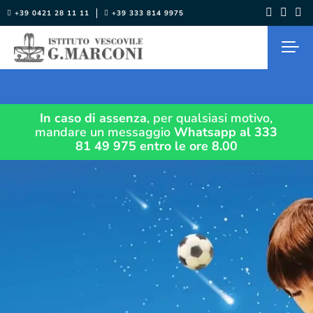
Salta
+39 0421 28 11 11
+39 333 814 9975
al
contenuto
In caso di assenza
, per qualsiasi motivo,
mandare un messaggio
Whatsapp al 333
81 49 975
entro le ore 8.00