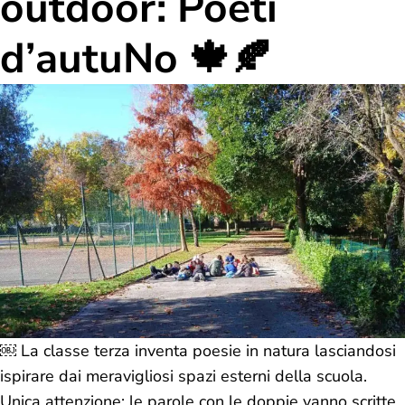
outdoor: Poeti
d’autuNo 🍁🍂
￼ La classe terza inventa poesie in natura lasciandosi
ispirare dai meravigliosi spazi esterni della scuola.
Unica attenzione: le parole con le doppie vanno scritte