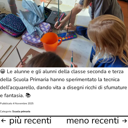
😀 Le alunne e gli alunni della classe seconda e terza
della Scuola Primaria hanno sperimentato la tecnica
dell’acquarello, dando vita a disegni ricchi di sfumature
e fantasia. 📚
Pubblicato
4 Novembre 2025
Categorie:
Scuola primaria
più recenti
meno recenti
Paginazione