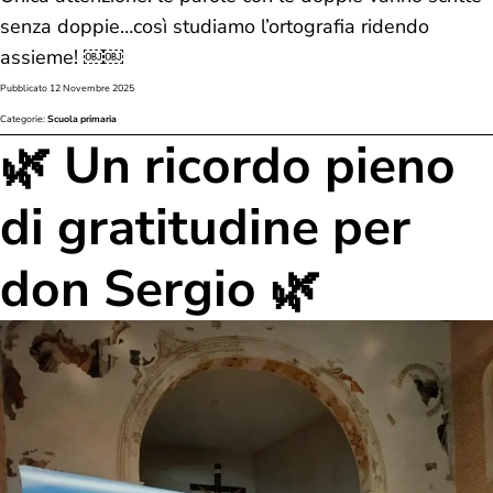
senza doppie…così studiamo l’ortografia ridendo
assieme! ￼￼
Pubblicato
12 Novembre 2025
Categorie:
Scuola primaria
🌿 Un ricordo pieno
di gratitudine per
don Sergio 🌿