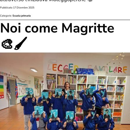
Pubblicato
17 Dicembre 2025
Categorie:
Scuola primaria
Noi come Magritte
🎨🖌️